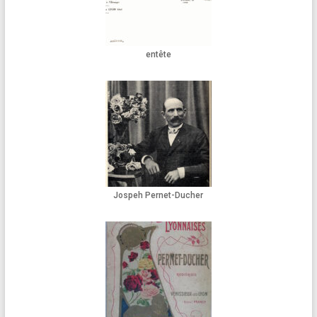
entête
Jospeh Pernet-Ducher