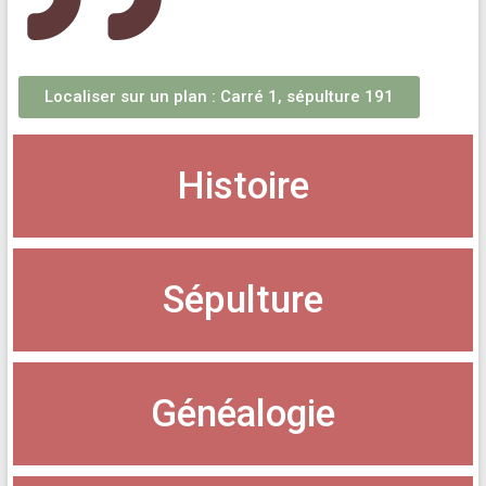
Localiser sur un plan : Carré 1, sépulture 191
Histoire
Sépulture
Généalogie