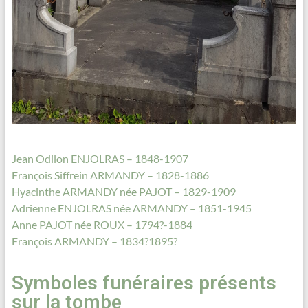
Jean Odilon ENJOLRAS – 1848-1907
François Siffrein ARMANDY – 1828-1886
Hyacinthe ARMANDY née PAJOT – 1829-1909
Adrienne ENJOLRAS née ARMANDY – 1851-1945
Anne PAJOT née ROUX – 1794?-1884
François ARMANDY – 1834?1895?
Symboles funéraires présents
sur la tombe