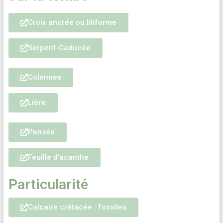
Croix ancrée ou liliforme
Serpent-Caducée
Colonnes
Lière
Pensée
Feuille d'acanthe
Particularité
Calcaire crétacée : fossiles