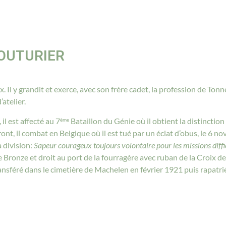
COUTURIER
 Il y grandit et exerce, avec son frère cadet, la profession de Tonne
atelier.
il est affecté au 7
Bataillon du Génie où il obtient la distinction 
ème
ront, il combat en Belgique où il est tué par un éclat d’obus, le 6
a division:
Sapeur courageux toujours volontaire pour les missions diffic
e Bronze et droit au port de la fourragère avec ruban de la Croix d
ansféré dans le cimetière de Machelen en février 1921 puis rapatrié