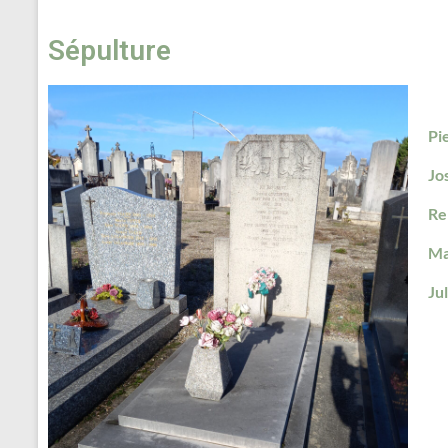
Sépulture
Pi
Jo
Re
Ma
Ju