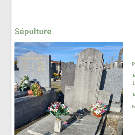
Sépulture
P
J
1
J
M